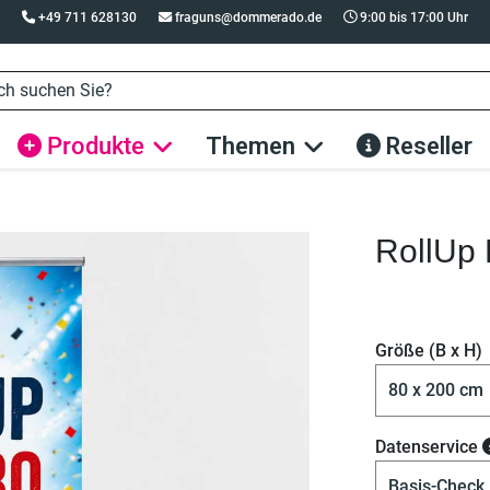
+49 711 628130
fraguns@dommerado.de
9:00 bis 17:00 Uhr
Produkte
Themen
Reseller
RollUp 
Größe (B x H)
Datenservice