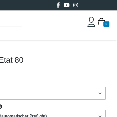
0
Etat 80