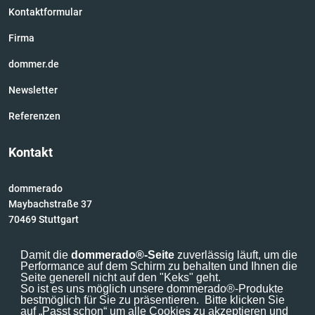
Kontaktformular
Firma
dommer.de
Newsletter
Referenzen
Kontakt
dommerado
Maybachstraße 37
70469 Stuttgart
Telefon: 0711 62 81 30
Damit die
dommerado®-Seite
zuverlässig läuft, um die
E-Mail:
fraguns@dommerado.de
Performance auf dem Schirm zu behalten und Ihnen die
Seite generell nicht auf den "Keks" geht.
So ist es uns möglich unsere dommerado®-Produkte
bestmöglich für Sie zu präsentieren.
Bitte klicken Sie
auf „Passt schon“ um alle Cookies zu akzeptieren und